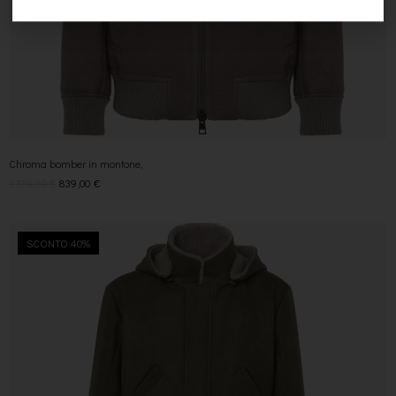
Chroma bomber in montone,
1.379,00
€
839,00
€
SCONTO 40%