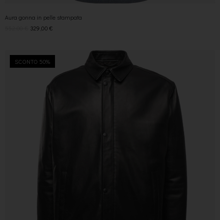
Aura gonna in pelle stampata
552,00
€
329,00
€
SCONTO 50%