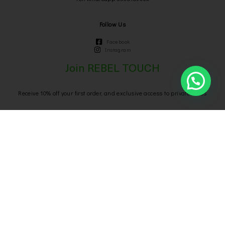
Follow Us
Facebook
Instagram
Join REBEL TOUCH
Receive 10% off your first order, and exclusive access to private sales
Send
We respect your privacy
Privacy Policy