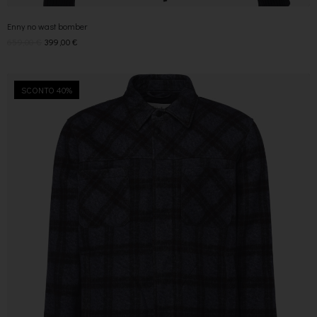
Enny no wast bomber
659,00
€
399,00
€
SCONTO 40%