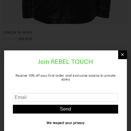
CAMICIA IN NAPPA
599,00
€
299,00
€
×
SCONTO 39%
Join REBEL TOUCH
Receive 10% off your first order, and exclusive access to private
sales
Send
We respect your privacy