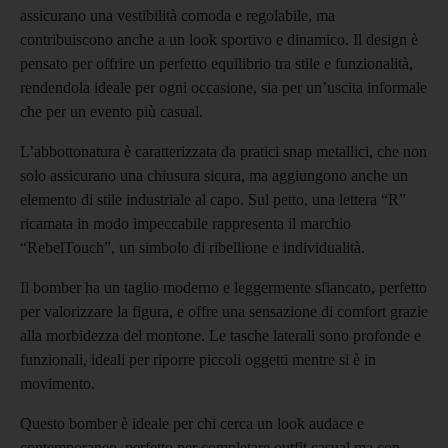
assicurano una vestibilità comoda e regolabile, ma
contribuiscono anche a un look sportivo e dinamico. Il design è
pensato per offrire un perfetto equilibrio tra stile e funzionalità,
rendendola ideale per ogni occasione, sia per un’uscita informale
che per un evento più casual.
L’abbottonatura è caratterizzata da pratici snap metallici, che non
solo assicurano una chiusura sicura, ma aggiungono anche un
elemento di stile industriale al capo. Sul petto, una lettera “R”
ricamata in modo impeccabile rappresenta il marchio
“RebelTouch”, un simbolo di ribellione e individualità.
Il bomber ha un taglio moderno e leggermente sfiancato, perfetto
per valorizzare la figura, e offre una sensazione di comfort grazie
alla morbidezza del montone. Le tasche laterali sono profonde e
funzionali, ideali per riporre piccoli oggetti mentre si è in
movimento.
Questo bomber è ideale per chi cerca un look audace e
contemporaneo, perfetto per completare outfit casual ma con