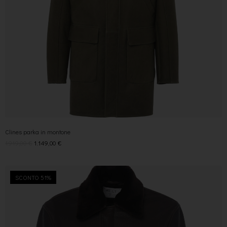
Clines parka in montone
1.919,00
€
1.149,00
€
SCONTO 51%