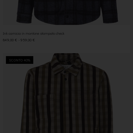
Ink camicia in montone stampato check
849,00
€
-
959,00
€
SCONTO 40%