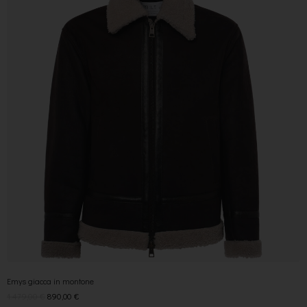
Emys giacca in montone
1.479,00
€
890,00
€