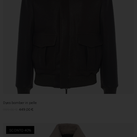
Dyes bomber in pelle
909,00
€
449,00
€
SCONTO 40%