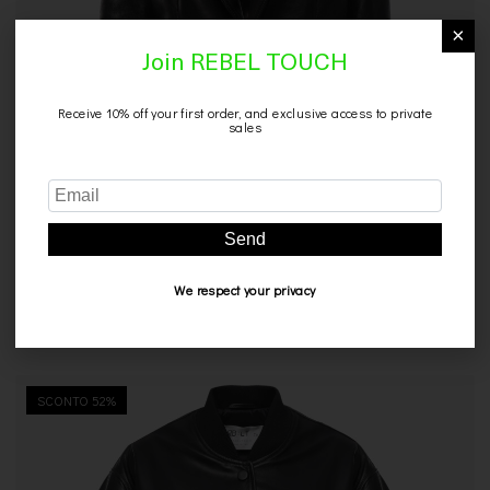
×
Join REBEL TOUCH
Receive 10% off your first order, and exclusive access to private
sales
Send
We respect your privacy
BLAZER IN PELLE NERO
630,00
€
319,00
€
SCONTO 52%