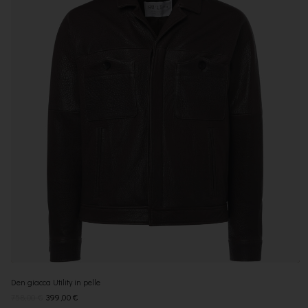
Den giacca Utility in pelle
758,00
€
399,00
€