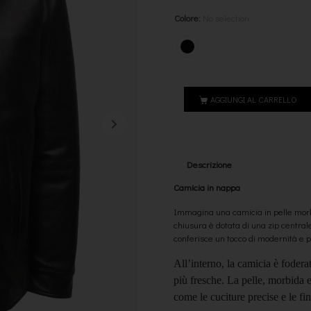
Colore
:
No selection
AGGIUNGI AL CARRELLO
Descrizione
Camicia in nappa
Immagina una camicia in pelle morb
chiusura è dotata di una zip centra
conferisce un tocco di modernità e pr
All’interno, la camicia è fodera
più fresche. La pelle, morbida e 
come le cuciture precise e le f