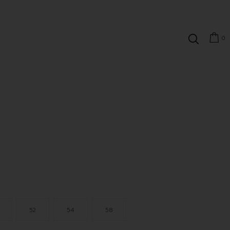
0
52
54
58