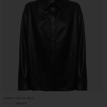
CAMICIA NERA IN PELLE
499,00
€
299,00
€