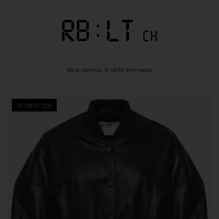
Mira camicia in pelle stampata
SCONTO 52%