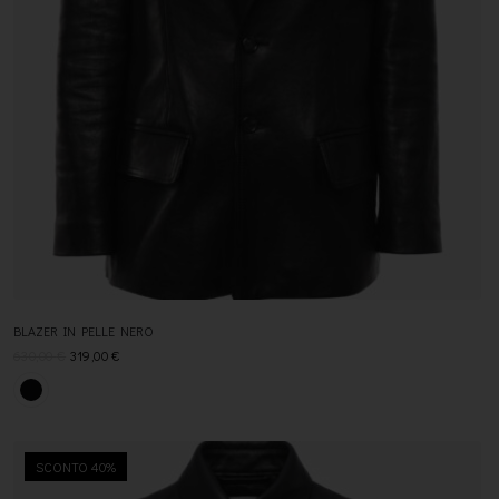
BLAZER IN PELLE NERO
630,00
€
319,00
€
SCONTO 40%