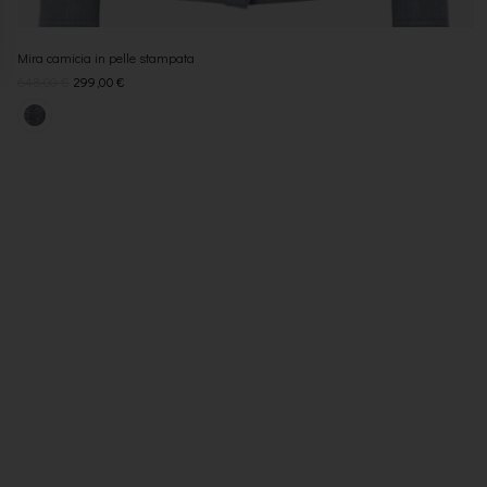
Mira camicia in pelle stampata
648,00
€
299,00
€