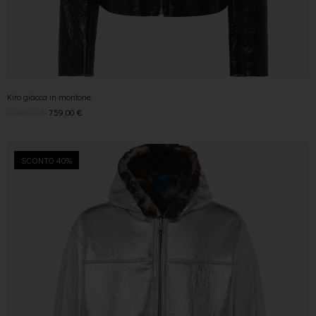
Kiro giacca in montone
1.266,00
€
759,00
€
SCONTO 40%