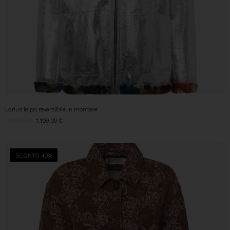
Larius felpa reversibile in montone
1.849,00
€
1.109,00
€
SCONTO 40%