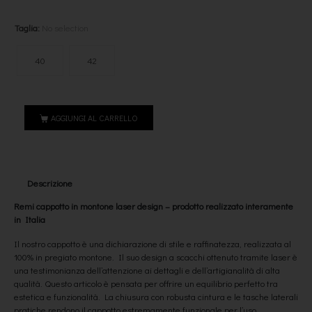
Taglia
:
No selection
40
42
AGGIUNGI AL CARRELLO
Descrizione
Remi cappotto in montone laser design – prodotto realizzato interamente
in Italia
Il nostro cappotto è una dichiarazione di stile e raffinatezza, realizzata al
100% in pregiato montone. Il suo design a scacchi ottenuto tramite laser è
una testimonianza dell’attenzione ai dettagli e dell’artigianalità di alta
qualità. Questo articolo è pensata per offrire un equilibrio perfetto tra
estetica e funzionalità. La chiusura con robusta cintura e le tasche laterali
pratiche rendono il cappotto estremamente funzionale per l’uso