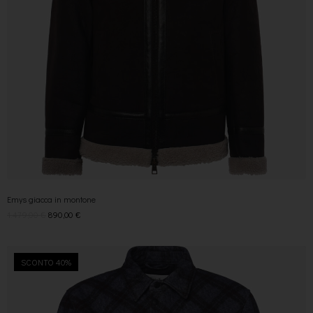
Emys giacca in montone
1.479,00
€
890,00
€
SCONTO 40%