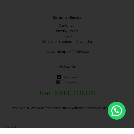
Customer Service
Contattaci
Privacy Policy
Cookie
Condizioni generali di vendita
Tel/Whatsapp 3508189030
Follow Us
Facebook
Instagram
Join REBEL TOUCH
Receive 10% off your first order, and exclusive access to private sales