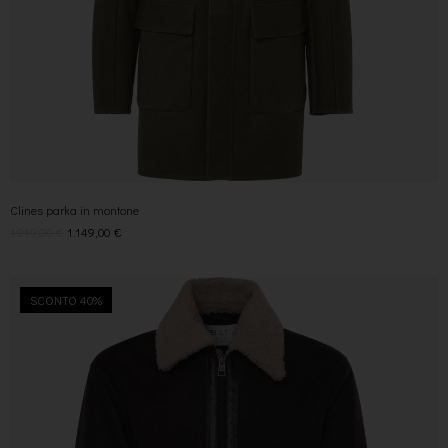
Clines parka in montone
1.919,00
€
1.149,00
€
SCONTO 40%