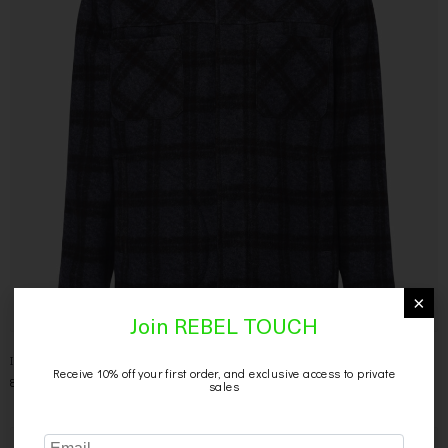
×
Join REBEL TOUCH
Ink camicia in montone stampato check
Receive 10% off your first order, and exclusive access to private
849,00
€
-
959,00
€
sales