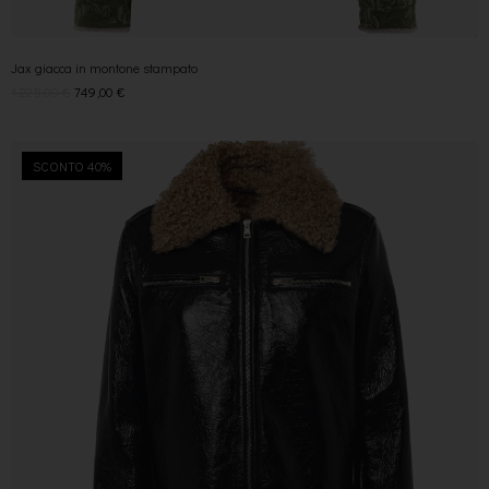
Jax giacca in montone stampato
1.225,00
€
749,00
€
SCONTO 40%