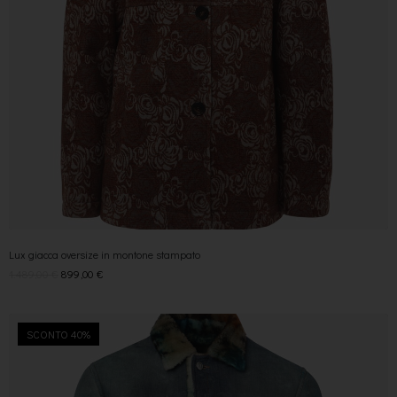
Lux giacca oversize in montone stampato
1.489,00
€
899,00
€
SCONTO 40%