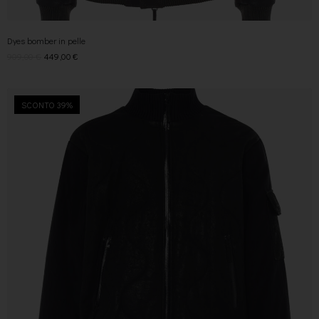
Dyes bomber in pelle
909,00
€
449,00
€
SCONTO 39%