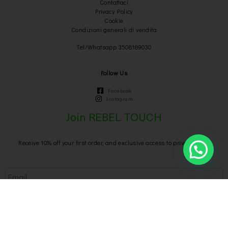
Contattaci
Privacy Policy
Cookie
Condizioni generali di vendita
Tel/Whatsapp 3508189030
Follow Us
Facebook
Instagram
Join REBEL TOUCH
Receive 10% off your first order, and exclusive access to private sales
Send
We respect your privacy