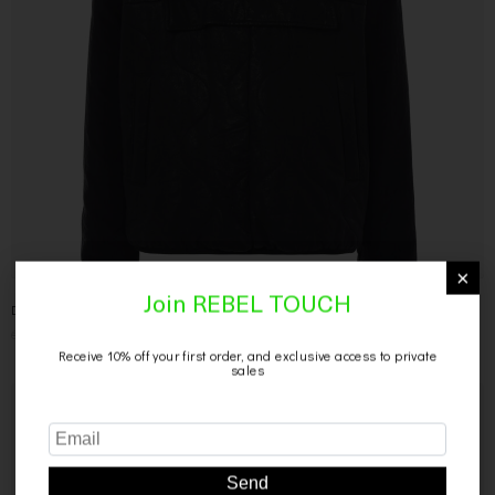
×
Dal no wast anorak
Join REBEL TOUCH
645,00
€
389,00
€
Receive 10% off your first order, and exclusive access to private
sales
SCONTO 40%