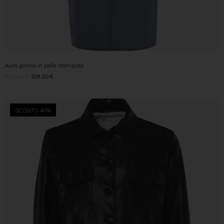
Aura gonna in pelle stampata
552,00
€
329,00
€
SCONTO 40%