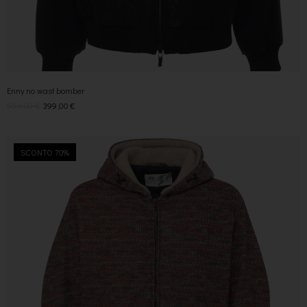
Enny no wast bomber
659,00
€
399,00
€
SCONTO 70%