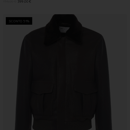
758,00
€
399,00
€
SCONTO 51%