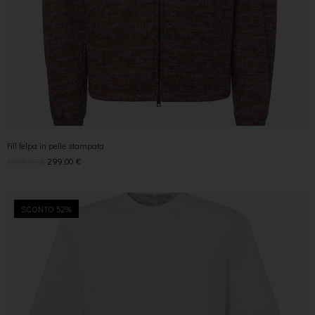
Fill felpa in pelle stampata
1.004,00
€
299,00
€
SCONTO 52%