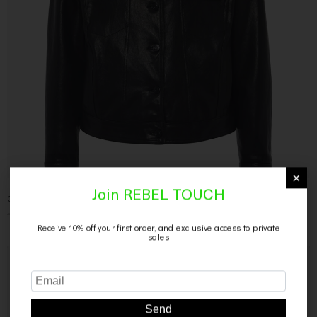
×
Cleo Giacca Trucker in Pelle Vegetale
Join REBEL TOUCH
564,00
€
339,00
€
Receive 10% off your first order, and exclusive access to private
sales
SCONTO 40%