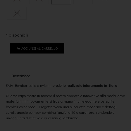
54
1 disponibili
AGGIUNGI AL CARRELLO
Descrizione
EMA Bomber pelle e nylon
–
prodotto realizzato interamente in Italia
Questo capo mette in mostra il nostro approccio innovativo alla moda, dove
materiali tinti nuovamente si trasformano in un elegante e versatile
bomber color noce . Progettato con una silhouette moderna e dettagli
curati, questo bomber combina funzionalità e carattere, rendendolo
un’aggiunta distintiva a qualsiasi guardaroba.