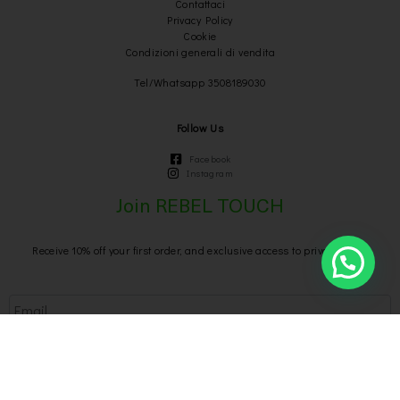
Contattaci
Privacy Policy
Cookie
Condizioni generali di vendita
Tel/Whatsapp 3508189030
Follow Us
Facebook
Instagram
Join REBEL TOUCH
Receive 10% off your first order, and exclusive access to private sales
Send
We respect your privacy