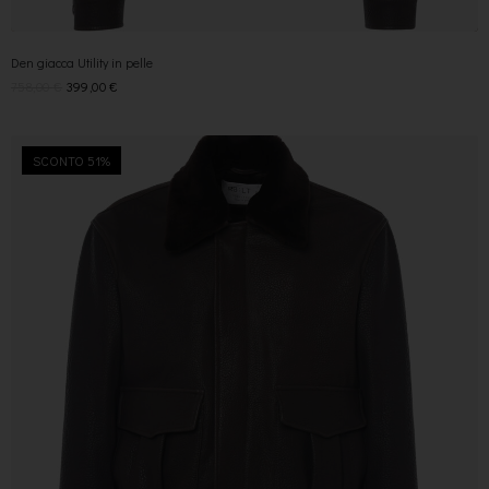
Den giacca Utility in pelle
758,00
€
399,00
€
SCONTO 51%