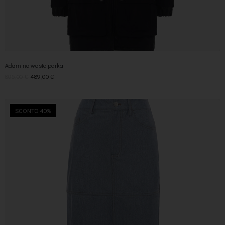
Adam no waste parka
805,00
€
489,00
€
SCONTO 40%