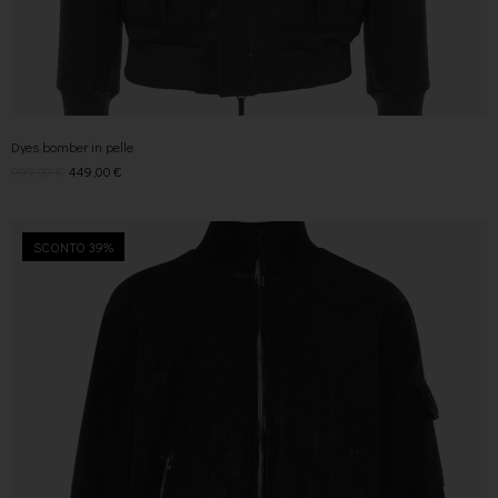
Dyes bomber in pelle
909,00
€
449,00
€
SCONTO 39%