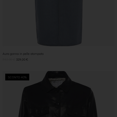
Aura gonna in pelle stampata
552,00
€
329,00
€
SCONTO 40%