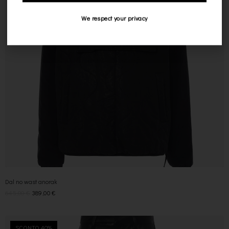
Send
We respect your privacy
Dal no wast anorak
645,00
€
389,00
€
SCONTO 40%