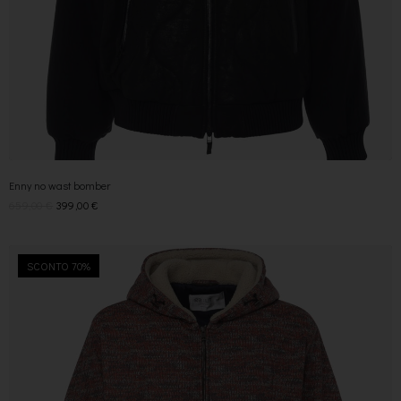
Enny no wast bomber
659,00
€
399,00
€
SCONTO 70%