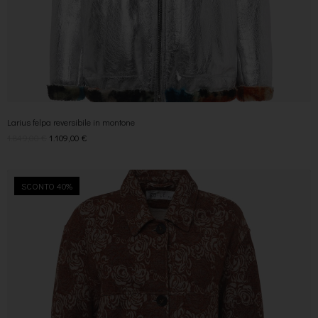
Larius felpa reversibile in montone
1.849,00
€
1.109,00
€
SCONTO 40%