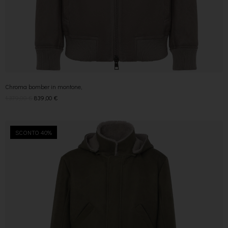
Chroma bomber in montone,
1.379,00
€
839,00
€
SCONTO 40%