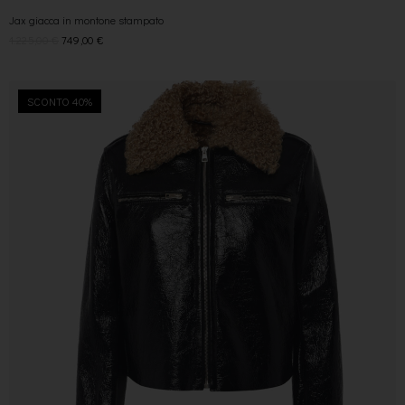
Jax giacca in montone stampato
1.225,00
€
749,00
€
SCONTO 40%