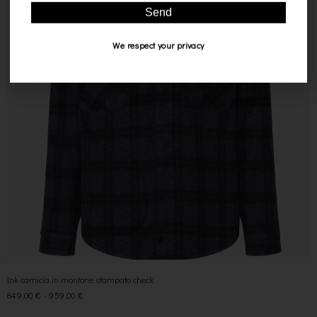
Send
We respect your privacy
Ink camicia in montone stampato check
849,00
€
-
959,00
€