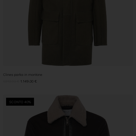
Clines parka in montone
1.919,00
€
1.149,00
€
SCONTO 40%