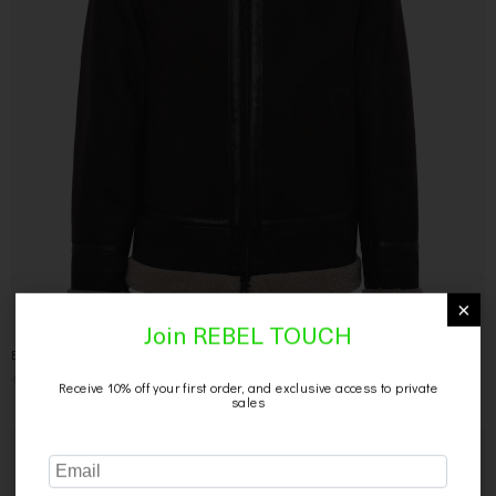
×
Join REBEL TOUCH
Emys giacca in montone
1.479,00
€
890,00
€
Receive 10% off your first order, and exclusive access to private
sales
SCONTO 40%