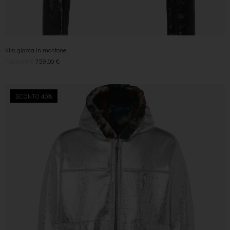
Kiro giacca in montone
1.266,00
€
759,00
€
SCONTO 40%