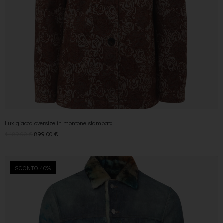
Lux giacca oversize in montone stampato
1.489,00
€
899,00
€
SCONTO 40%