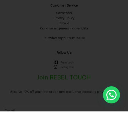
Customer Service
Contattaci
Privacy Policy
Cookie
Condizioni generali di vendita
Tel/Whatsapp 3508189030
Follow Us
Facebook
Instagram
Join REBEL TOUCH
Receive 10% off your first order, and exclusive access to private sales
Send