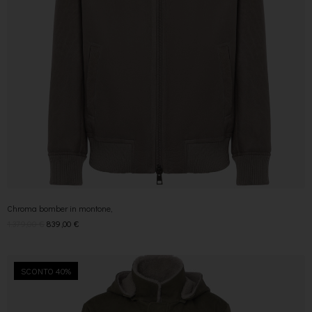
Chroma bomber in montone,
1.379,00
€
839,00
€
SCONTO 40%