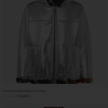
Larius felpa reversibile in montone
1.849,00
€
1.109,00
€