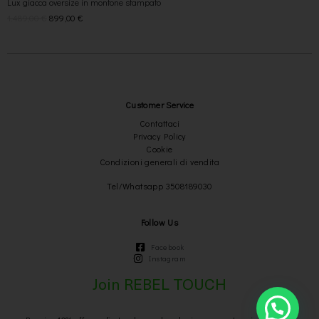
Lux giacca oversize in montone stampato
1.489,00
€
899,00
€
Customer Service
Contattaci
Privacy Policy
Cookie
Condizioni generali di vendita
Tel/Whatsapp 3508189030
Follow Us
Facebook
Instagram
Join REBEL TOUCH