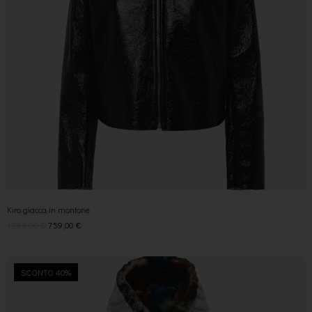
Kiro giacca in montone
1.266,00
€
759,00
€
SCONTO 40%