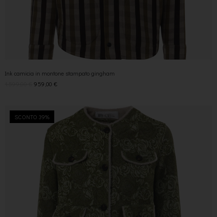
Ink camicia in montone stampato gingham
1.599,00
€
959,00
€
SCONTO 39%