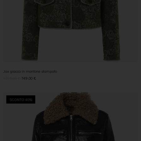
Jax giacca in montone stampato
1.225,00
€
749,00
€
SCONTO 40%