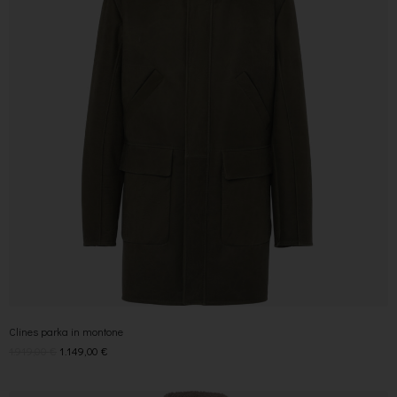
Clines parka in montone
1.919,00
€
1.149,00
€