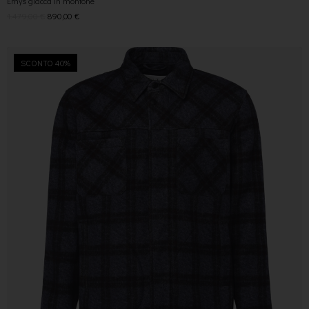
Emys giacca in montone
1.479,00
€
890,00
€
SCONTO 40%